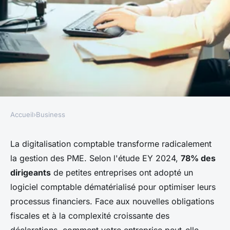
Accueil
›
Business
BUSINESS
Choisir pennylane : le logiciel
La digitalisation comptable transforme radicalement
la gestion des PME. Selon l'étude EY 2024,
78% des
comptabilité pour pme idéal
dirigeants
de petites entreprises ont adopté un
logiciel comptable dématérialisé pour optimiser leurs
Éléna
•
27 novembre 2025
•
6 min de lecture
processus financiers. Face aux nouvelles obligations
fiscales et à la complexité croissante des