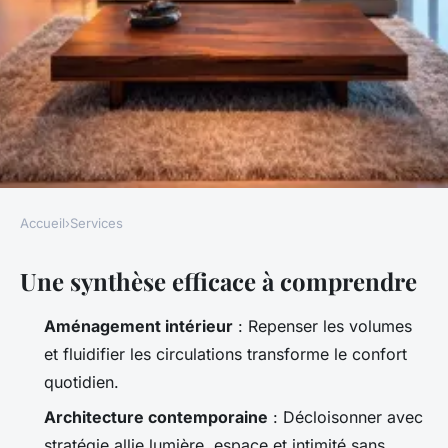
Accueil
›
Services
SERVICES
Une synthèse efficace à comprendre
5 astuces pour transformer
votre espace avec un
Aménagement intérieur
: Repenser les volumes
architecte à Mâcon
et fluidifier les circulations transforme le confort
quotidien.
Nicet
•
07/04/2026 08:55
•
12 min de lecture
Architecture contemporaine
: Décloisonner avec
stratégie allie lumière, espace et intimité sans