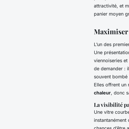
Meissa
•
09/03/2026 07:37
•
11 min de lecture
attractivité, et 
panier moyen gri
Maximiser 
L’un des premier
Une présentatio
viennoiseries et
de demander : il 
souvent bombé p
Elles offrent un
chaleur
, donc s
La visibilité
Une vitre courbe
instantanément ce
chances d’être 