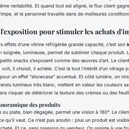
même rentabilité. Et quand tout est aligné, le flux client gagne
mpe, et le personnel travaille dans de meilleures condition
l'exposition pour stimuler les achats d'
s effets d’une vitrine réfrigérée grande capacité, c’est son
i
n soignée, lumineuse, permet de sublimer chaque produit. L
 petits snacks s’exposent comme des œuvres d’art. Le client
voit, il choisit, il achète. C’est là tout l’intérêt d’un vitrag
our un effet “showcase” accentué. Et côté lumière, on mis
 rendu lumineux très blanc, mettent en valeur les couleurs s
ans risquer de détériorer la texture des crèmes ou des feuil
 panoramique des produits
 ou plate, bien dégagée, permet une vision à 180°. Le clien
 qu’il veut. Ce n’est pas anodin : plus un produit est visible
acheté. Et ce, sans pression du vendeur. On assiste à une f