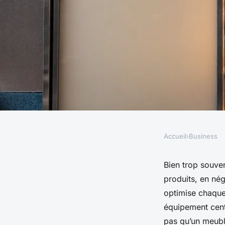
Accueil
›
Business
BUSINESS
Top 5 avantages des 
Bien trop souven
produits, en nég
réfrigérées pour bo
optimise chaque 
équipement centr
pas qu’un meuble 