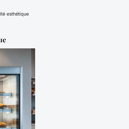
ité esthétique
ue