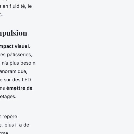
 en fluidité, le
s.
impulsion
mpact visuel
.
es pâtisseries,
 n’a plus besoin
e panoramique,
e sur des LED.
ans
émettre de
letages.
t repère
, plus il a de
orme