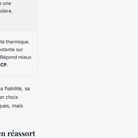
te une
lière.
ité thermique.
stante sur
. Répond mieux
CCP
.
 fiabilité, sa
un choix
ques, mais
en réassort