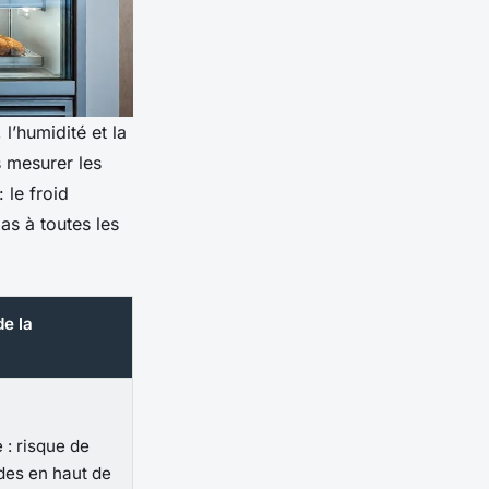
l’humidité et la
s mesurer les
 le froid
as à toutes les
de la
: risque de
des en haut de