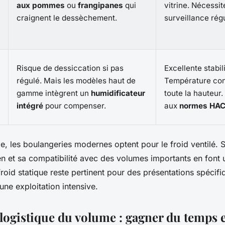
aux pommes
ou
frangipanes
qui
vitrine. Nécessi
craignent le dessèchement.
surveillance régu
Risque de dessiccation si pas
Excellente stabil
régulé. Mais les modèles haut de
Température con
gamme intègrent un
humidificateur
toute la hauteur
intégré
pour compenser.
aux
normes HA
e, les boulangeries modernes optent pour le froid ventilé. Sa
tien et sa compatibilité avec des volumes importants en font 
froid statique reste pertinent pour des présentations spécifi
ne exploitation intensive.
 logistique du volume : gagner du temps 