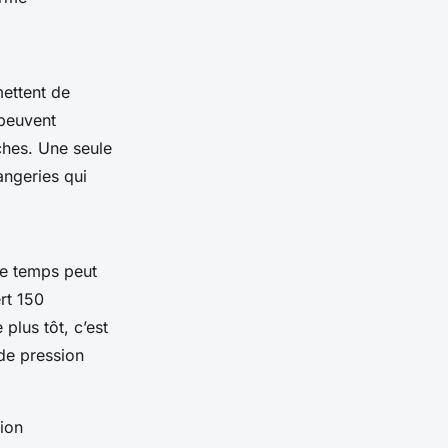
ettent de
 peuvent
ches. Une seule
angeries qui
Ce temps peut
rt 150
lus tôt, c’est
 de pression
ion