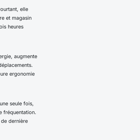
urtant, elle
ire et magasin
rois heures
nergie, augmente
 déplacements.
leure ergonomie
une seule fois,
e fréquentation.
 de dernière